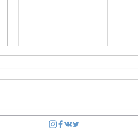
Степянка: Ведутся
Степ
монолитные работы
по в
перекрытия второго этажа
этаж
паркинга