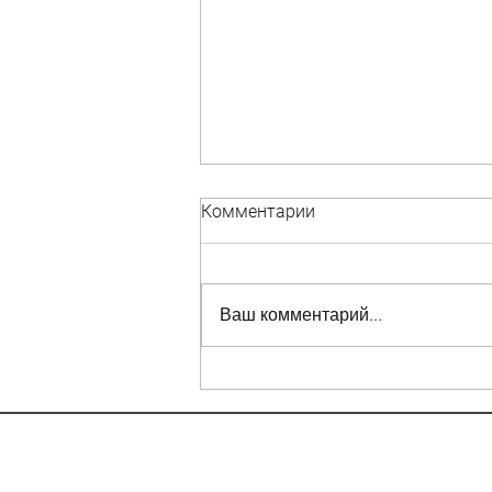
Комментарии
Ваш комментарий...
Важная информация для
дольщиков Карвата д.6 и д.8