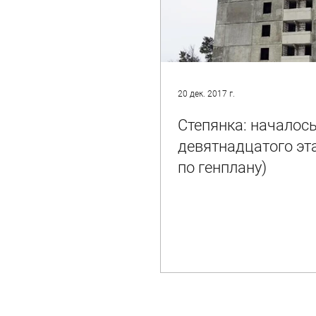
20 дек. 2017 г.
Степянка: началос
девятнадцатого эт
по генплану)