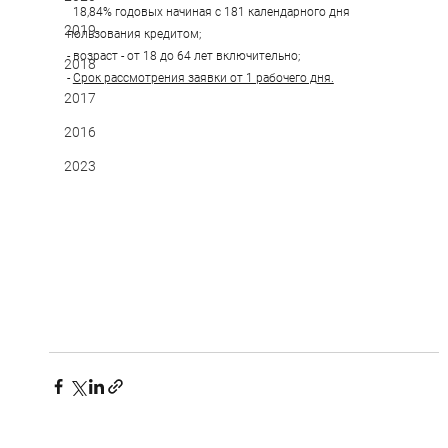
  18,84% годовых начиная с 181 календарного дня 
2019
пользования кредитом;
- возраст - от 18 до 64 лет включительно;
2018
- 
Срок рассмотрения заявки от 1 рабочего дня.
2017
2016
2023