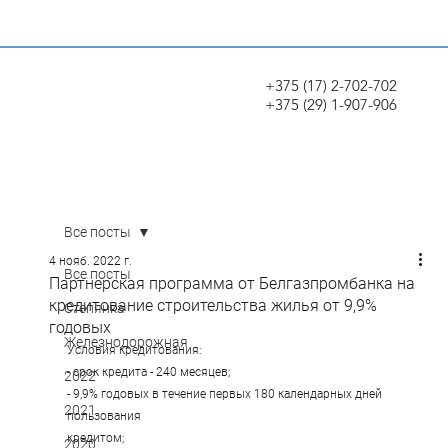
+375 (17) 2-702-702
+375 (29) 1-907-906
Все посты
4 нояб. 2022 г.
Все посты
Партнерская программа от Белгазпромбанка на
кредитование строительства жилья от 9,9%
Степянка
годовых
Железнодорожная
Условия кредитования:
- срок кредита - 240 месяцев;
2022
- 9,9% годовых в течение первых 180 календарных дней 
2021
пользования
кредитом;
2020