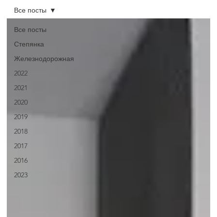
Все посты
Все посты
Степянка
Железнодорожная
2022
2021
2020
2019
2018
2017
2016
2023