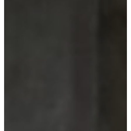
13 июл. 2018 г.
Степянка: завершена облицовка
керамогранитом входной группы дома 
10б