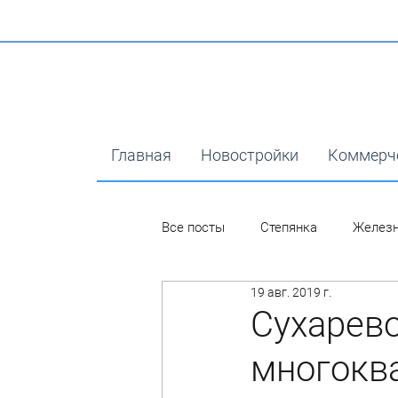
Главная
Новостройки
Коммерч
Все посты
Степянка
Желез
19 авг. 2019 г.
Сухарево
многоква