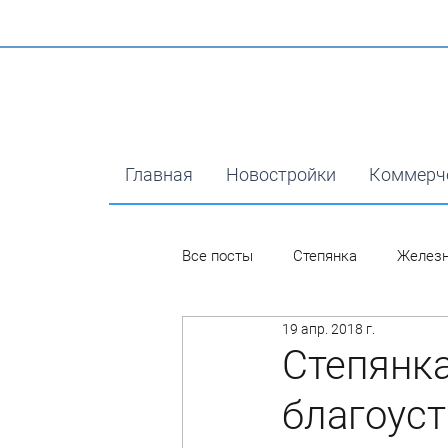
Главная
Новостройки
Коммерч
Все посты
Степянка
Желез
19 апр. 2018 г.
Степянк
благоус