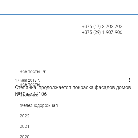
+375 (17) 2-702-702
+375 (29) 1-907-906
Все посты
17 мая 2018 г.
Все посты
Степянка: продолжается покраска фасадов домов
№10а и №10б
Степянка
Железнодорожная
2022
2021
2020