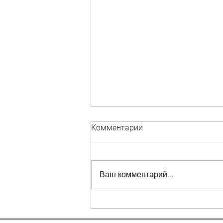
Комментарии
Ваш комментарий...
Важная информация для
дольщиков Карвата д.6 и д.8