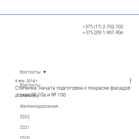
+375 (17) 2-702-702
+375 (29) 1-907-906
Все посты
9 апр. 2018 г.
Все посты
Степянка: начата подготовка к покраске фасадов
домов № 10а и № 10б
Степянка
Железнодорожная
2022
2021
2020