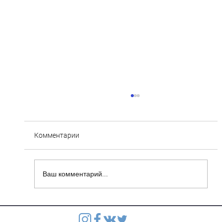
Комментарии
Ваш комментарий...
Степянка: Ведутся монолитные работы
перекрытия второго этажа паркинга