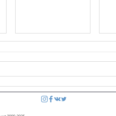
Степянка: Ведутся
Степ
монолитные работы
по в
перекрытия второго этажа
этаж
паркинга