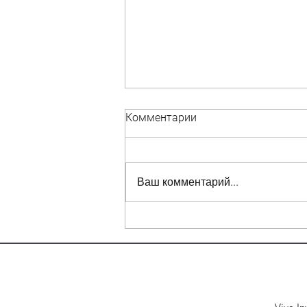
Комментарии
Ваш комментарий...
Важная информация для
дольщиков Карвата д.6 и д.8