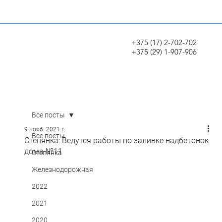
+375 (17) 2-702-702
+375 (29) 1-907-906
Все посты
9 нояб. 2021 г.
Все посты
Степянка: Ведутся работы по заливке надбетонок
дома №11
Степянка
Железнодорожная
2022
2021
2020