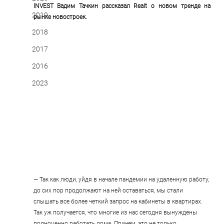
INVEST Вадим Тачкин рассказал Realt о новом тренде на 
2019
рынке новостроек.
2018
2017
2016
2023
— Так как люди, уйдя в начале пандемии на удаленную работу, 
до сих пор продолжают на ней оставаться, мы стали 
слышать все более четкий запрос на кабинеты в квартирах. 
Так уж получается, что многие из нас сегодня вынуждены 
полноценно работать дома. Причем, это не только 