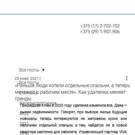
+375 (17) 2-702-702
+375 (29) 1-907-906
Все посты
25 нояб. 2021 г.
Все посты
«Раньше люди хотели отдельные спальни, а теперь
мечтают о рабочем месте». Как удаленка меняет
Степянка
тренды
Железнодорожная
Пришедшая к нам в 2020 году удаленка изменила все. Даже — 
рынок недвижимости. Говорят, при выборе жилья будущие 
2022
новоселы теперь интересуются не метражом кухни или 
2021
наличием отдельной спальни, а тем, найдется ли в новой 
квартире местечко для кабинета. Управляющий партнер VIVA 
2020