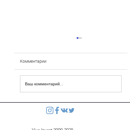
Комментарии
Ваш комментарий...
Каменная Горка дом №60 и №61: только
на 10 квартир в каждом доме скидка 15
USD с квадратного метра
Viva Invest 2009-2025