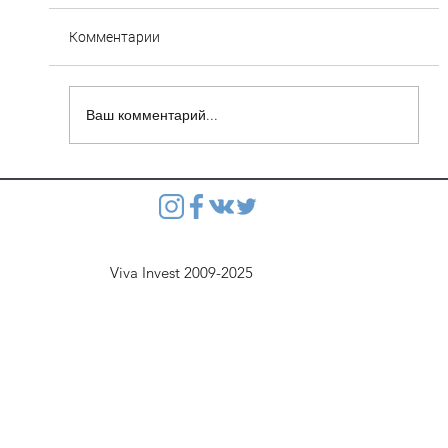
Комментарии
Ваш комментарий...
Сухарево: 18 декабря 2018 года в газете
“Минский Курьер” опубликована вторая
проектная декларация
Viva Invest 2009-2025