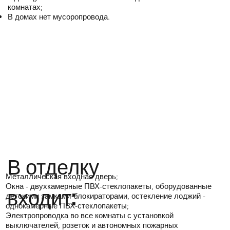
комнатах;
В домах нет мусоропровода.
В отделку
Металлическая входная дверь;
Окна - двухкамерные ПВХ-стеклопакеты, оборудованные
входит:
детскими замками-блокираторами, остекление лоджий -
однокамерные ПВХ-стеклопакеты;
Электропроводка во все комнаты с установкой
выключателей, розеток и автономных пожарных