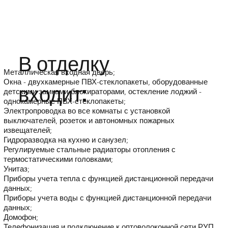
В отделку
Металлическая входная дверь;
Окна - двухкамерные ПВХ-стеклопакеты, оборудованные
входит:
детскими замками-блокираторами, остекление лоджий -
однокамерные ПВХ-стеклопакеты;
Электропроводка во все комнаты с установкой
выключателей, розеток и автономных пожарных
извещателей;
Гидроразводка на кухню и санузел;
Регулируемые стальные радиаторы отопления с
термостатическими головками;
Унитаз;
Приборы учета тепла с функцией дистанционной передачи
данных;
Приборы учета воды с функцией дистанционной передачи
данных;
Домофон;
Телефонизация и подключение к оптоволоконной сети РУП