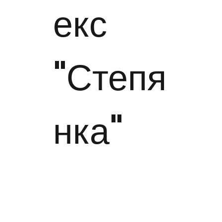
екс
"Степя
нка"