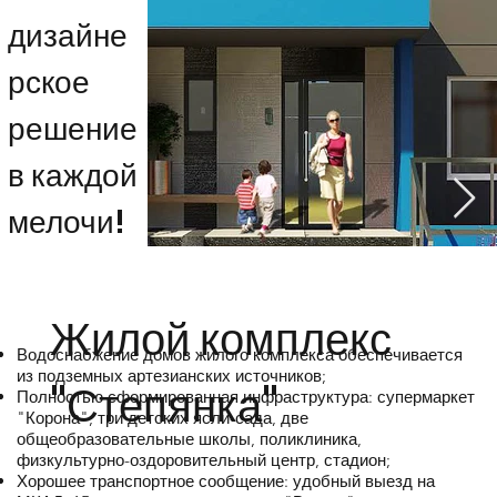
дизайне
рское
решение
в каждой
мелочи!
Жилой комплекс
Водоснабжение домов жилого комплекса обеспечивается
из подземных артезианских источников;
"Степянка"
Полностью сформированная инфраструктура: супермаркет
"Корона", три детских ясли-сада, две
общеобразовательные школы, поликлиника,
физкультурно-оздоровительный центр, стадион;
Хорошее транспортное сообщение: удобный выезд на