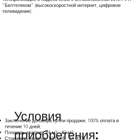
"Белтелеком" (высокоскоростной интернет, цифровое
телевидение).
Условия
Заключение договора купли продажи; 100% оплата в
течение 10 дней;
приобретения:
Площадь квартир: 44 м2 - 82 м2;
Стоимость квартир: 52 000$ - 84 000$;