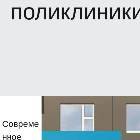
поликлиник
Совреме
нное