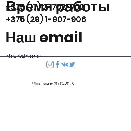
Время работы
+375 (17) 2-702-702
Пн - Пт: 9.00 - 18.00
+375 (29) 1-907-906
Наш email
info@vivainvest.by
Viva Invest 2009-2025